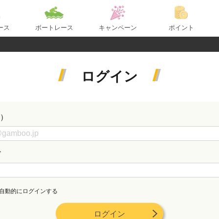
ース
ボートレース
キャンペーン
ポイント
ログイン
D）
ド
自動的にログインする
ログイン