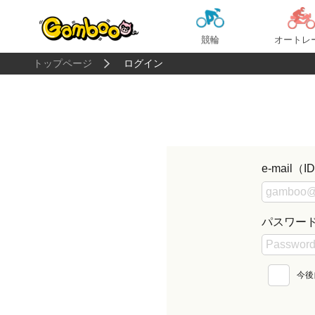
競輪
オートレ
トップページ
ログイン
e-mail（I
パスワー
今後