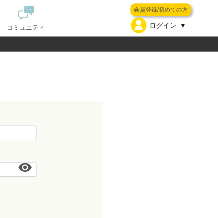
会員登録/初めての方
ログイン
コミュニティ