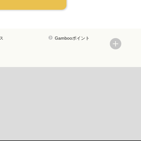
ス
Gambooポイント