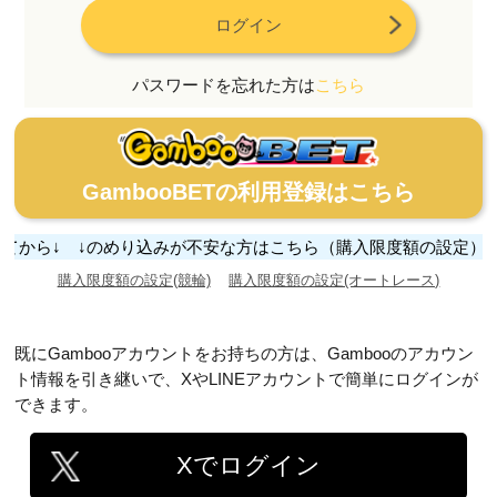
ログイン
パスワードを忘れた方は
こちら
GambooBETの利用登録はこちら
ってから↓ ↓のめり込みが不安な方はこちら（購入限度額の設定）↓
購入限度額の設定(競輪)
購入限度額の設定(オートレース)
既にGambooアカウントをお持ちの方は、Gambooのアカウン
ト情報を引き継いで、XやLINEアカウントで簡単にログインが
できます。
Xでログイン