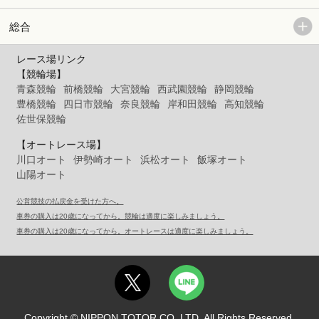
総合
レース場リンク
【競輪場】
青森競輪
前橋競輪
大宮競輪
西武園競輪
静岡競輪
豊橋競輪
四日市競輪
奈良競輪
岸和田競輪
高知競輪
佐世保競輪
【オートレース場】
川口オート
伊勢崎オート
浜松オート
飯塚オート
山陽オート
公営競技の払戻金を受けた方へ。
車券の購入は20歳になってから。競輪は適度に楽しみましょう。
車券の購入は20歳になってから。オートレースは適度に楽しみましょう。
Copyright © NIPPON TOTOR CO.,LTD. All Rights Reserved.