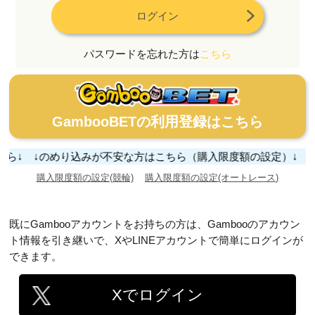
ログイン
パスワードを忘れた方は
こちら
GambooBETの利用登録はこちら
から↓ ↓のめり込みが不安な方はこちら（購入限度額の設定）↓
購入限度額の設定(競輪)
購入限度額の設定(オートレース)
既にGambooアカウントをお持ちの方は、Gambooのアカウン
ト情報を引き継いで、XやLINEアカウントで簡単にログインが
できます。
Xでログイン