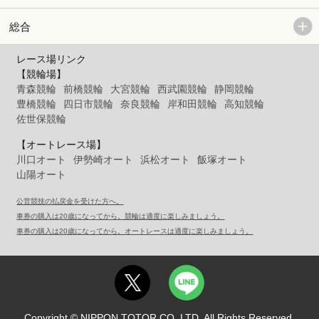
総合
レース場リンク
【競輪場】
青森競輪
前橋競輪
大宮競輪
西武園競輪
静岡競輪
豊橋競輪
四日市競輪
奈良競輪
岸和田競輪
高知競輪
佐世保競輪
【オートレース場】
川口オート
伊勢崎オート
浜松オート
飯塚オート
山陽オート
公営競技の払戻金を受けた方へ。
車券の購入は20歳になってから。競輪は適度に楽しみましょう。
車券の購入は20歳になってから。オートレースは適度に楽しみましょう。
Copyright © NIPPON TOTOR CO.,LTD. All Rights Reserved.