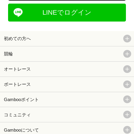
LINEでログイン
初めての方へ
競輪
オートレース
ボートレース
Gambooポイント
コミュニティ
Gambooについて