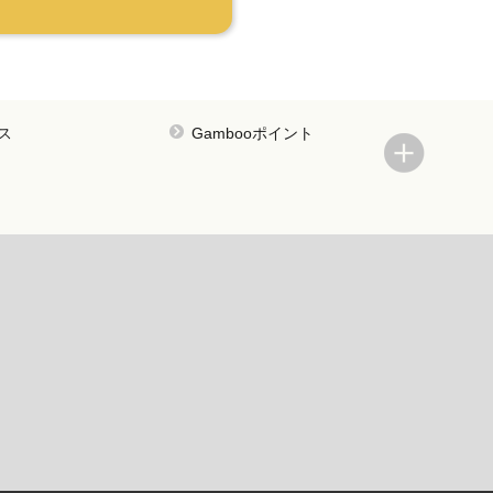
ス
Gambooポイント