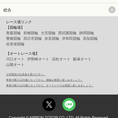
総合
レース場リンク
【競輪場】
青森競輪
前橋競輪
大宮競輪
西武園競輪
静岡競輪
豊橋競輪
四日市競輪
奈良競輪
岸和田競輪
高知競輪
佐世保競輪
【オートレース場】
川口オート
伊勢崎オート
浜松オート
飯塚オート
山陽オート
公営競技の払戻金を受けた方へ。
車券の購入は20歳になってから。競輪は適度に楽しみましょう。
車券の購入は20歳になってから。オートレースは適度に楽しみましょう。
Copyright © NIPPON TOTOR CO.,LTD. All Rights Reserved.