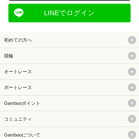
LINEでログイン
初めての方へ
競輪
オートレース
ボートレース
Gambooポイント
コミュニティ
Gambooについて