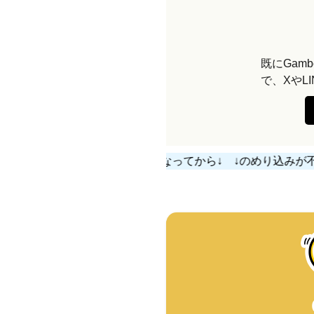
既にGam
で、XやL
↓車券は20歳になってから↓ ↓のめり込みが不