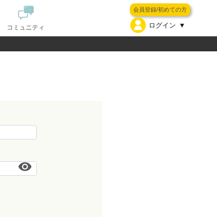
会員登録/初めての方
ログイン
コミュニティ