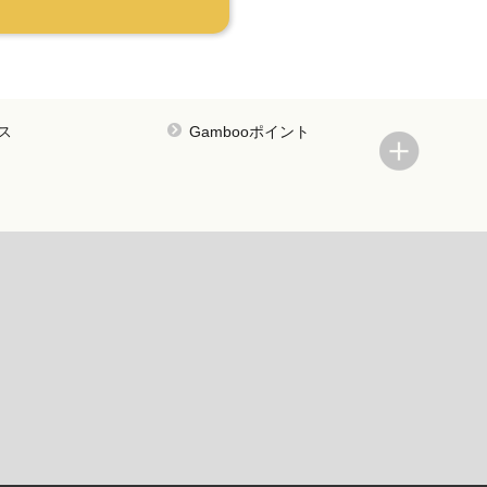
ス
Gambooポイント