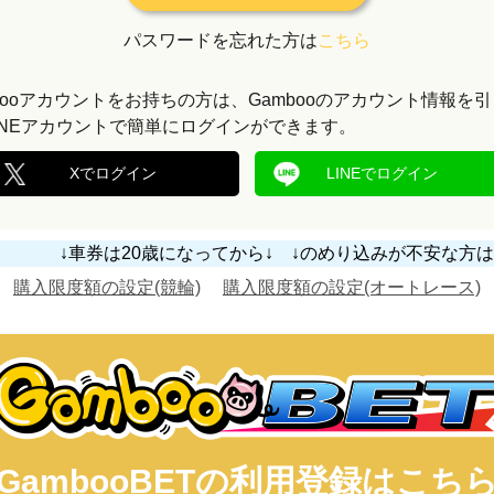
パスワードを忘れた方は
こちら
booアカウントをお持ちの方は、Gambooのアカウント情報を
INEアカウントで簡単にログインができます。
Xでログイン
LINEでログイン
↓車券は20歳になってから↓ ↓のめり込みが不安な方は
購入限度額の設定(競輪)
購入限度額の設定(オートレース)
GambooBETの利用登録はこち