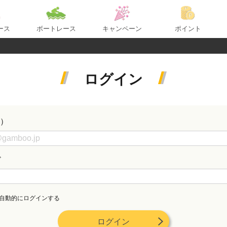
ース
ボートレース
キャンペーン
ポイント
ログイン
D）
ド
自動的にログインする
ログイン