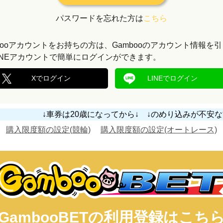
パスワードを忘れた方は
こちら
booアカウントをお持ちの方は、Gambooのアカウント情報を
INEアカウントで簡単にログインができます。
Xでログイン
LINEでログイン
↓車券は20歳になってから↓ ↓のめり込みが不安な
購入限度額の設定(競輪)
購入限度額の設定(オートレース)
GambooBETの利用登録はこち