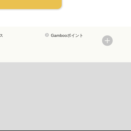
ス
Gambooポイント