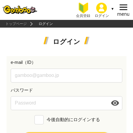
会員登録
ログイン
トップページ
ログイン
ログイン
e-mail（ID）
パスワード
今後自動的にログインする