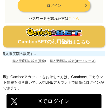
ログイン
パスワードを忘れた方は
こちら
GambooBETの利用登録はこちら
（購入限度額の設定）↓
購入限度額の設定(競輪)
購入限度額の設定(オートレース)
既にGambooアカウントをお持ちの方は、Gambooのアカウン
ト情報を引き継いで、XやLINEアカウントで簡単にログインが
できます。
Xでログイン