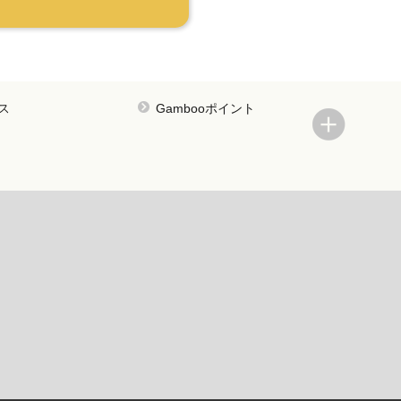
ス
Gambooポイント