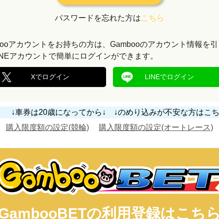
パスワードを忘れた方は
こちら
booアカウントをお持ちの方は、Gambooのアカウント情報を
INEアカウントで簡単にログインができます。
Xでログイン
LINEでログイン
↓車券は20歳になってから↓ ↓のめり込みが不安な方はこちら
購入限度額の設定(競輪)
購入限度額の設定(オートレース)
GambooBETの利用登録はこち