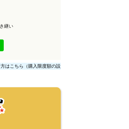
引き継い
方はこちら（購入限度額の設定）↓
ら