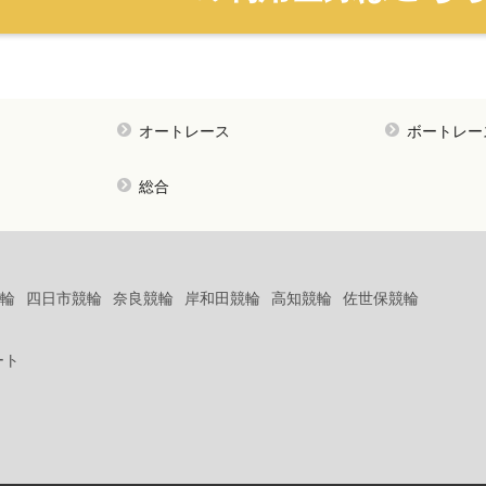
オートレース
ボートレー
総合
輪
四日市競輪
奈良競輪
岸和田競輪
高知競輪
佐世保競輪
ート