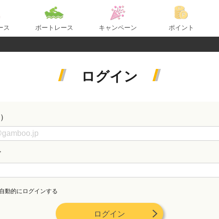
ース
ボートレース
キャンペーン
ポイント
ログイン
D）
ド
自動的にログインする
ログイン