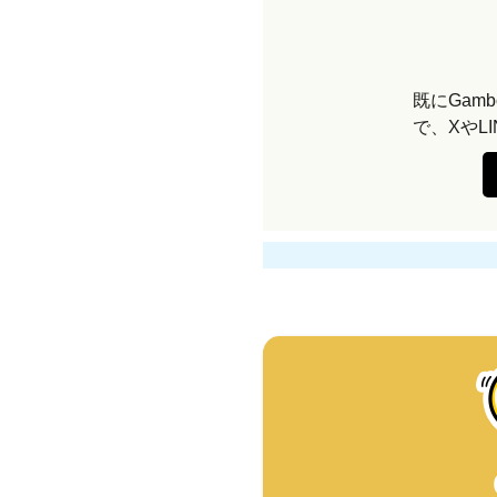
既にGam
で、XやL