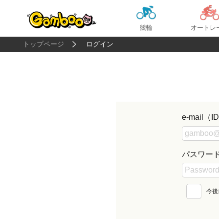
競輪
オートレ
トップページ
ログイン
e-mail（I
パスワー
今後