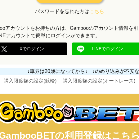
パスワードを忘れた方は
こちら
booアカウントをお持ちの方は、Gambooのアカウント情報を
INEアカウントで簡単にログインができます。
Xでログイン
LINEでログイン
↓車券は20歳になってから↓ ↓のめり込みが不安な
購入限度額の設定(競輪)
購入限度額の設定(オートレース)
GambooBETの利用登録はこち