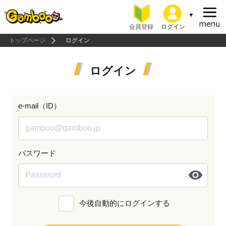
会員登録
ログイン
トップページ
ログイン
ログイン
e-mail（ID）
パスワード
今後自動的にログインする