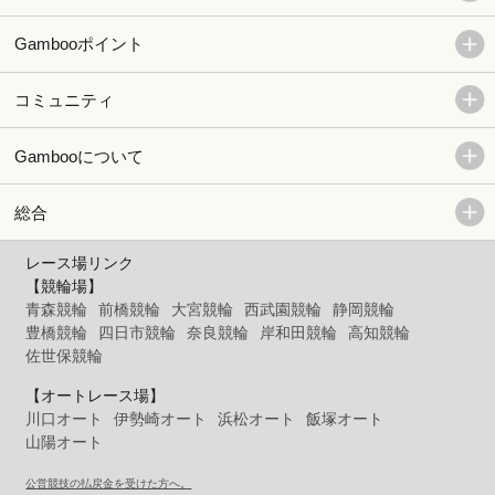
Gambooポイント
コミュニティ
Gambooについて
総合
レース場リンク
【競輪場】
青森競輪
前橋競輪
大宮競輪
西武園競輪
静岡競輪
豊橋競輪
四日市競輪
奈良競輪
岸和田競輪
高知競輪
佐世保競輪
【オートレース場】
川口オート
伊勢崎オート
浜松オート
飯塚オート
山陽オート
公営競技の払戻金を受けた方へ。