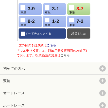
3-9
3-1
3-7
車単
車単
車単
9-2
1-2
7-2
車単
車単
車単
すべてチェックする
締切ました
虎の目の予想成績は
こちら
「マル乗り投票」は、競輪用新投票画面のみ対応し
ております。投票画面の変更は
こちら
初めての方へ
競輪
オートレース
ボートレース