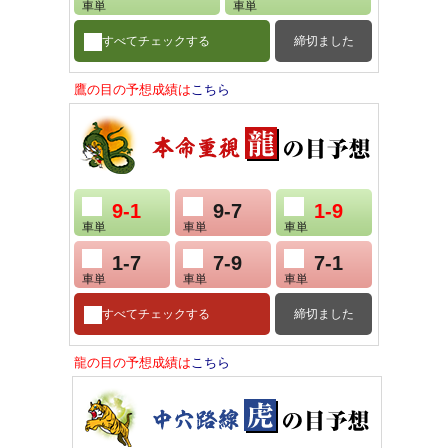
車単
車単
すべてチェックする
締切ました
鷹の目の予想成績は
こちら
9-1
9-7
1-9
車単
車単
車単
1-7
7-9
7-1
車単
車単
車単
すべてチェックする
締切ました
龍の目の予想成績は
こちら