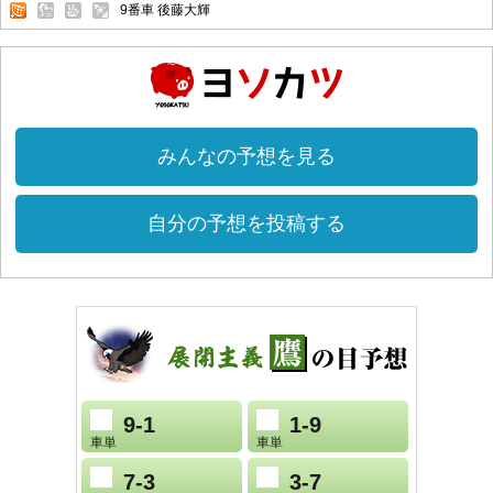
9番車 後藤大輝
みんなの予想を見る
自分の予想を投稿する
9-1
1-9
車単
車単
7-3
3-7