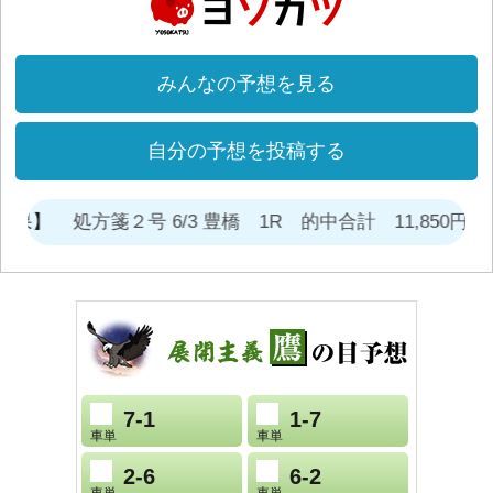
みんなの予想を見る
自分の予想を投稿する
結果】
処方箋２号 6/3 豊橋 1R 的中合計 11,850円
7-1
1-7
車単
車単
2-6
6-2