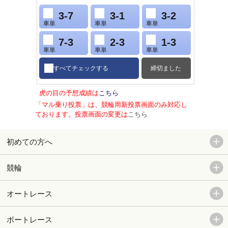
3-7
3-1
3-2
車単
車単
車単
7-3
2-3
1-3
車単
車単
車単
すべてチェックする
締切ました
虎の目の予想成績は
こちら
「マル乗り投票」は、競輪用新投票画面のみ対応し
ております。投票画面の変更は
こちら
初めての方へ
競輪
オートレース
ボートレース