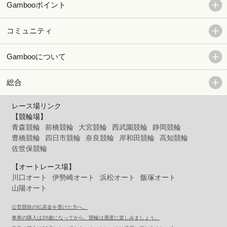
Gambooポイント
コミュニティ
Gambooについて
総合
レース場リンク
【競輪場】
青森競輪
前橋競輪
大宮競輪
西武園競輪
静岡競輪
豊橋競輪
四日市競輪
奈良競輪
岸和田競輪
高知競輪
佐世保競輪
【オートレース場】
川口オート
伊勢崎オート
浜松オート
飯塚オート
山陽オート
公営競技の払戻金を受けた方へ。
車券の購入は20歳になってから。競輪は適度に楽しみましょう。