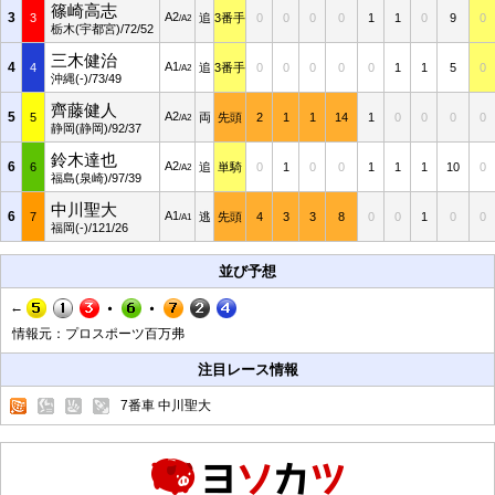
篠崎高志
3
A2
3
追
3番手
0
0
0
0
1
1
0
9
0
/A2
栃木(宇都宮)/72/52
三木健治
4
A1
4
追
3番手
0
0
0
0
0
1
1
5
0
/A2
沖縄(-)/73/49
齊藤健人
5
A2
5
両
先頭
2
1
1
14
1
0
0
0
0
/A2
静岡(静岡)/92/37
鈴木達也
6
A2
6
追
単騎
0
1
0
0
1
1
1
10
0
/A2
福島(泉崎)/97/39
中川聖大
6
A1
7
逃
先頭
4
3
3
8
0
0
1
0
0
/A1
福岡(-)/121/26
並び予想
←
情報元：プロスポーツ百万弗
注目レース情報
7番車 中川聖大