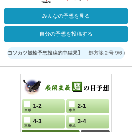
みんなの予想を見る
自分の予想を投稿する
【ヨソカツ競輪予想投稿的中結果】
処方箋２号 9/6 別府
1-2
2-1
車単
車単
4-3
3-4
車単
車単