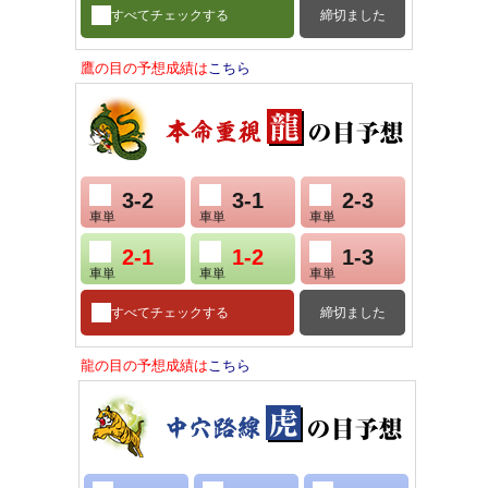
すべてチェックする
締切ました
鷹の目の予想成績は
こちら
3-2
3-1
2-3
車単
車単
車単
2-1
1-2
1-3
車単
車単
車単
すべてチェックする
締切ました
龍の目の予想成績は
こちら