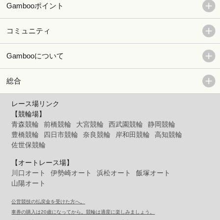
Gambooポイント
コミュニティ
Gambooについて
総合
レース場リンク
【競輪場】
青森競輪
前橋競輪
大宮競輪
西武園競輪
静岡競輪
豊橋競輪
四日市競輪
奈良競輪
岸和田競輪
高知競輪
佐世保競輪
【オートレース場】
川口オート
伊勢崎オート
浜松オート
飯塚オート
山陽オート
公営競技の払戻金を受けた方へ。
車券の購入は20歳になってから。競輪は適度に楽しみましょう。