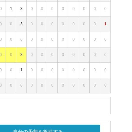
0
1
3
0
0
0
0
0
0
0
0
0
0
3
0
0
0
0
0
0
0
1
0
0
0
0
0
0
0
0
0
0
0
0
0
3
0
0
0
0
0
0
0
0
0
0
1
0
0
0
0
0
0
0
0
0
0
0
0
0
0
0
0
0
0
0
自分の予想を投稿する