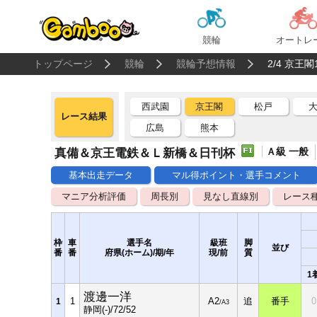
競輪
オートレ
トップページ
競輪
競輪予想情報
2/4 京王
西武園
京王閣
松戸
レース結果
広島
熊本
Ａ級 一般
真備＆京王電鉄＆Ｌ新橋＆日刊杯
基本出走データ
マル得ポイント・選手コメント
マニア分析評価
周長別
見なし直線別
レース
枠
車
選手名
級班
脚
並び
番
番
府県(ホーム)/期/年
現/前
質
1
渡邊一洋
1
A2
追
番手
0
1
/A3
静岡(-)/72/52