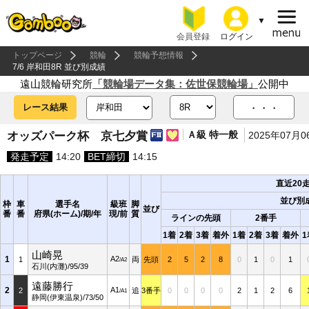
会員登録
ログイン
トップページ
競輪
競輪予想情報
7/6 岸和田8R 並び別成績
遠山競輪研究所
「競輪場データ集：佐世保競輪場」
公開中
レース結果
・・・
Ａ級 特一般
オッズパーク杯 京七夕賞
2025年07月0
発走予定
14:20
BET締切
14:15
直近20
並び別
枠
車
選手名
級班
脚
並び
番
番
府県(ホーム)/期/年
現/前
質
ラインの先頭
2番手
1着
2着
3着
着外
1着
2着
3着
着外
1
山崎晃
1
A2
1
両
先頭
2
5
2
8
0
1
0
1
/A2
石川(内灘)/95/39
遠藤勝行
2
A1
2
追
3番手
0
0
0
0
2
1
2
6
/A1
静岡(伊東温泉)/73/50