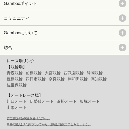
Gambooポイント
コミュニティ
Gambooについて
総合
レース場リンク
【競輪場】
青森競輪
前橋競輪
大宮競輪
西武園競輪
静岡競輪
豊橋競輪
四日市競輪
奈良競輪
岸和田競輪
高知競輪
佐世保競輪
【オートレース場】
川口オート
伊勢崎オート
浜松オート
飯塚オート
山陽オート
公営競技の払戻金を受けた方へ。
車券の購入は20歳になってから。競輪は適度に楽しみましょう。