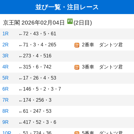
並び一覧・注目レース
京王閣 2026年02月04日
(2日目)
1R
←72・43・5・61
2R
←71・3・4・265
2番車 ダントツ君
3R
←273・4・516
4R
←315・6・742
3番車 ダントツ君
5R
←17・26・4・53
6R
←146・5・2・3・7
7R
←174・256・3
8R
←61・247・53
9R
←417・52・3・6
10R
←51・724・36
5番車 ダントツ君