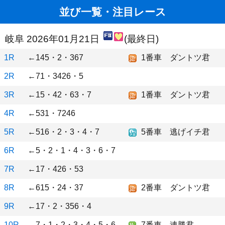
並び一覧・注目レース
岐阜 2026年01月21日
(最終日)
1R
←145・2・367
1番車 ダントツ君
2R
←71・3426・5
3R
←15・42・63・7
1番車 ダントツ君
4R
←531・7246
5R
←516・2・3・4・7
5番車 逃げイチ君
6R
←5・2・1・4・3・6・7
7R
←17・426・53
8R
←615・24・37
2番車 ダントツ君
9R
←17・2・356・4
10R
←7・1・2・3・4・5・6
7番車 連勝君