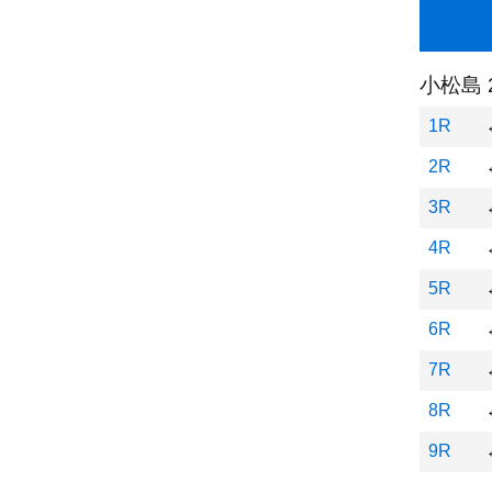
小松島 
1R
2R
3R
4R
5R
6R
7R
8R
9R