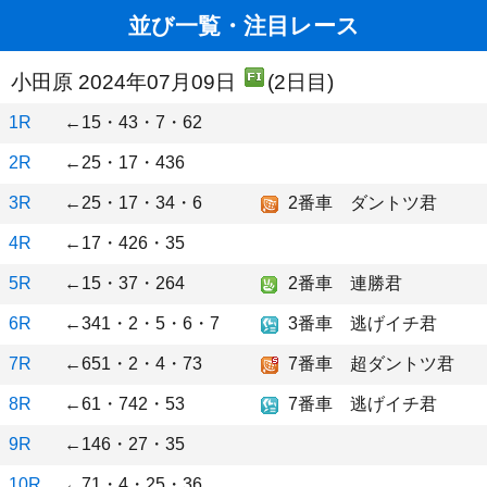
並び一覧・注目レース
小田原 2024年07月09日
(2日目)
1R
←15・43・7・62
2R
←25・17・436
3R
←25・17・34・6
2番車 ダントツ君
4R
←17・426・35
5R
←15・37・264
2番車 連勝君
6R
←341・2・5・6・7
3番車 逃げイチ君
7R
←651・2・4・73
7番車 超ダントツ君
8R
←61・742・53
7番車 逃げイチ君
9R
←146・27・35
10R
←71・4・25・36