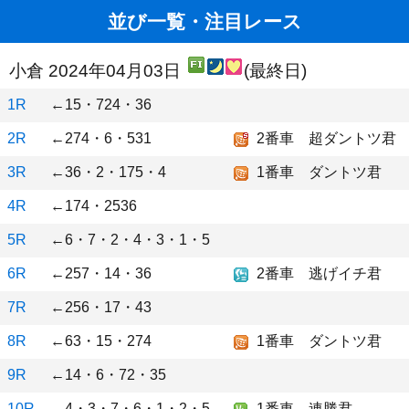
並び一覧・注目レース
小倉 2024年04月03日
(最終日)
1R
←15・724・36
2R
←274・6・531
2番車 超ダントツ君
3R
←36・2・175・4
1番車 ダントツ君
4R
←174・2536
5R
←6・7・2・4・3・1・5
6R
←257・14・36
2番車 逃げイチ君
7R
←256・17・43
8R
←63・15・274
1番車 ダントツ君
9R
←14・6・72・35
10R
←4・3・7・6・1・2・5
1番車 連勝君