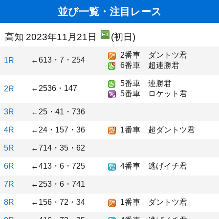
並び一覧・注目レース
高知 2023年11月21日
(初日)
2番車 ダントツ君
←613・7・254
1R
6番車 超連勝君
5番車 連勝君
←2536・147
2R
5番車 ロケット君
3R
←25・41・736
4R
←24・157・36
1番車 超ダントツ君
5R
←714・35・62
6R
←413・6・725
4番車 逃げイチ君
7R
←253・6・741
8R
←156・72・34
1番車 ダントツ君