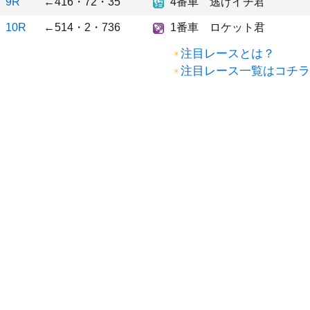
9R
←416・72・35
4番車 逃げイチ君
10R
←514・2・736
1番車 ロケット君
注目レースとは？
注目レース一覧はコチラ