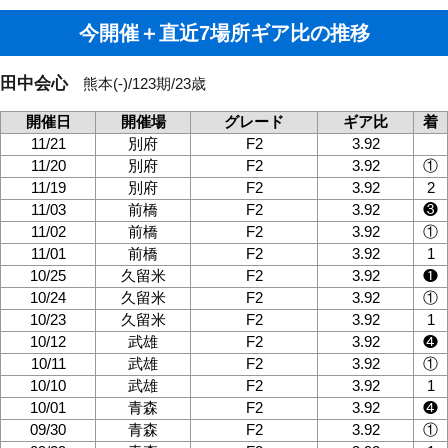
今開催＋直近7場所ギア比の推移
田中会心
熊本(-)/123期/23歳
開催日
開催場
グレード
ギア比
着
11/21
別府
F2
3.92
11/20
別府
F2
3.92
①
11/19
別府
F2
3.92
2
11/03
前橋
F2
3.92
❸
11/02
前橋
F2
3.92
①
11/01
前橋
F2
3.92
1
10/25
久留米
F2
3.92
❶
10/24
久留米
F2
3.92
①
10/23
久留米
F2
3.92
1
10/12
武雄
F2
3.92
❹
10/11
武雄
F2
3.92
①
10/10
武雄
F2
3.92
1
10/01
青森
F2
3.92
❹
09/30
青森
F2
3.92
①