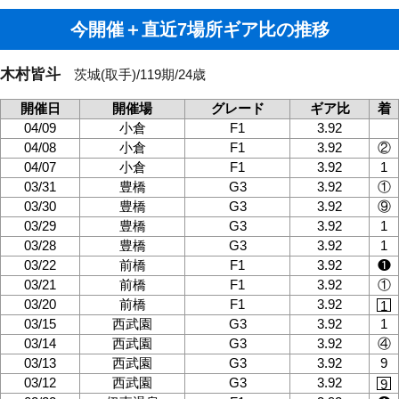
今開催＋直近7場所ギア比の推移
木村皆斗
茨城(取手)/119期/24歳
開催日
開催場
グレード
ギア比
着
04/09
小倉
F1
3.92
04/08
小倉
F1
3.92
②
04/07
小倉
F1
3.92
1
03/31
豊橋
G3
3.92
①
03/30
豊橋
G3
3.92
⑨
03/29
豊橋
G3
3.92
1
03/28
豊橋
G3
3.92
1
03/22
前橋
F1
3.92
❶
03/21
前橋
F1
3.92
①
03/20
前橋
F1
3.92
1
03/15
西武園
G3
3.92
1
03/14
西武園
G3
3.92
④
03/13
西武園
G3
3.92
9
03/12
西武園
G3
3.92
9