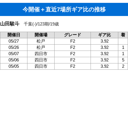
今開催＋直近7場所ギア比の推移
山田駿斗
千葉(-)/123期/19歳
開催日
開催場
グレード
ギア比
着
05/27
松戸
F2
3.92
05/26
松戸
F2
3.92
1
05/07
四日市
F2
3.92
1
05/06
四日市
F2
3.92
5
05/05
四日市
F2
3.92
2