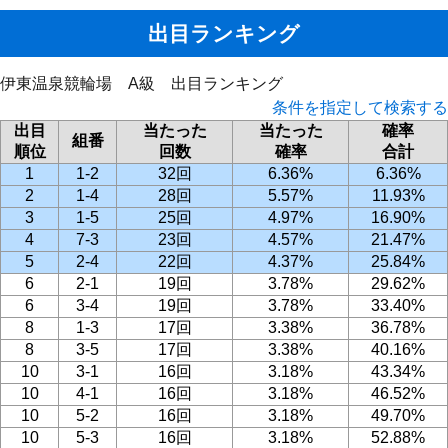
出目ランキング
伊東温泉競輪場 A級 出目ランキング
条件を指定して検索する
出目
当たった
当たった
確率
組番
順位
回数
確率
合計
1
1-2
32回
6.36%
6.36%
2
1-4
28回
5.57%
11.93%
3
1-5
25回
4.97%
16.90%
4
7-3
23回
4.57%
21.47%
5
2-4
22回
4.37%
25.84%
6
2-1
19回
3.78%
29.62%
6
3-4
19回
3.78%
33.40%
8
1-3
17回
3.38%
36.78%
8
3-5
17回
3.38%
40.16%
10
3-1
16回
3.18%
43.34%
10
4-1
16回
3.18%
46.52%
10
5-2
16回
3.18%
49.70%
10
5-3
16回
3.18%
52.88%