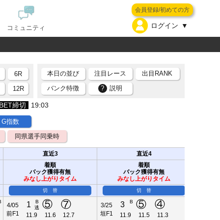
会員登録/初めての方
ログイン
コミュニティ
本日の並び
注目レース
出目RANK
6R
バンク特徴
?
説明
R
12R
BET締切
19:03
G指数
同県選手同乗時
直近3
直近4
着順
着順
バック獲得有無
バック獲得有無
みなし上がりタイム
みなし上がりタイム
み
切 替
切 替
⑤
⑦
⑤
④
B
B
B
1
3
7
4/05
3/25
3/16
逃
前F1
垣F1
玉F1
11.9
11.6
12.7
11.9
11.5
11.3
13