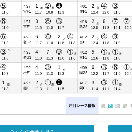
⑤
②
❹
④
③
1
2
4/27
4/01
差
差
捲
宮F1
岸F1
11.6
11.7
10.8
11.3
12.4
12.0
11.5
⑥
⑥
③
⑦
⑦
3
2
8
4/27
4/18
差
宮F1
武G3
11.0
11.5
11.0
11.7
12.0
11.8
12.1
12.2
⑥
⑥
④
④
③
6
2
2
4/23
4/12
ク
ク
名G3
富F1
11.3
11.7
11.0
11.8
11.8
12.4
11.8
11.9
③
⑨
①
①
①
B
4
7
5
4/23
4/12
捲
捲
捲
名G3
富F1
11.6
11.0
11.3
11.6
11.6
12.6
11.8
11.8
④
③
③
⑥
①
4
1
6
4/20
4/09
差
松F1
園G3
10.7
11.9
11.3
11.3
12.2
11.7
11.9
12.4
①
❻
③
①
1
2
3
4/26
4/17
差
ク
差
差
熊F1
閣F1
11.8
11.3
11.1
11.5
11.4
11.1
11.4
注目レース情報