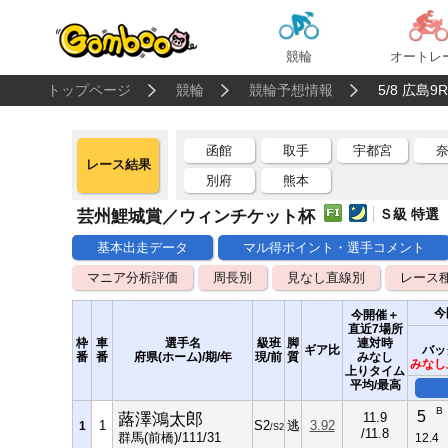
競輪
オートレ
トップページ
競輪
競輪予想情報
5/8 広島
函館
取手
宇都宮
レース結果
別府
熊本
Ｓ級 特選
芸州鯉城賞／ウィンチケット杯
基本出走データ
マル得ポイント・選手コメント
マニア分析評価
周長別
見なし直線別
レース
今
今開催＋
直近7場所
枠
車
選手名
級班
脚
連対時
ギア比
バッ
番
番
府県(ホーム)/期/年
現/前
質
みなし
みなし
上りタイム
平均/最高
B
5
蕗澤鴻太郎
11.9
1
S2
逃
3.92
1
/S2
/11.8
群馬(前橋)/111/31
12.4