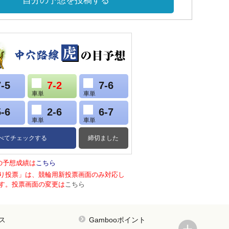
自分の予想を投稿する
7-5
7-2
7-6
車単
車単
5-6
2-6
6-7
車単
車単
べてチェックする
締切ました
の予想成績は
こちら
り投票」は、競輪用新投票画面のみ対応し
す。投票画面の変更は
こちら
ス
Gambooポイント