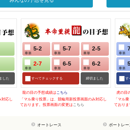
みんなの予想を見る
5-2
5-7
2-5
車単
車単
車単
車単
2-7
6-5
6-2
車単
車単
車単
車単
ました
すべてチェックする
締切ました
す
龍の目の予想成績は
こちら
虎の目
み対応し
「マル乗り投票」は、競輪用新投票画面のみ対応し
「マル乗
ております。投票画面の変更は
こちら
ておりま
オートレース
ボートレー