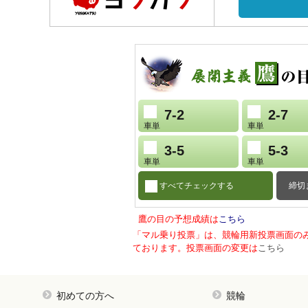
7-2
2-7
車単
車単
3-5
5-3
車単
車単
すべてチェックする
締切
鷹の目の予想成績は
こちら
「マル乗り投票」は、競輪用新投票画面の
ております。投票画面の変更は
こちら
初めての方へ
競輪