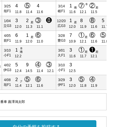
⑤
⑦
②
B
4
4
1
4
3/25
3/14
2/27
捲
差
垣F1
岐F1
松F1
11.8
11.4
11.6
11.6
12.1
11.5
11
③
❽
⑧
3
2
1
8
5
4
1/04
12/20
12/12
差
差
立G3
広G3
四F1
12.0
11.3
11.1
12.0
11.9
11.6
11.7
12
⑥
①
⑥
⑤
6
1
7
5
4/05
3/28
3/16
差
差
前F1
豊G3
原F1
11.9
12.0
11.0
10.9
12.1
11.6
11.8
11
①
❶
B
1
3
3
3/10
3/01
2/16
捲
差
差
小F1
久F1
岐F1
12.2
11.6
11.7
12.1
11
④
③
5
9
3
6
4/02
3/10
2/28
差
伊G3
小F1
垣G3
12.4
14.5
11.4
12.1
12.5
11
⑤
⑥
⑤
④
2
3
1
4/08
3/29
3/20
ク
垣F1
伊F1
前F1
11.4
12.1
11.6
12.0
11.8
11.9
11
1番車 蕗澤鴻太郎