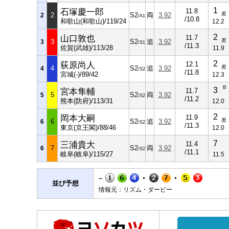
1
石塚慶一郎
11.8
差
2
S2
両
3.92
2
/A1
/10.8
和歌山(和歌山)/119/24
12.2
2
山口敦也
11.7
差
3
S2
追
3.92
3
/S1
/11.3
佐賀(武雄)/113/28
11.9
2
荻原尚人
12.1
差
4
S2
追
3.92
4
/S2
/11.8
宮城(-)/89/42
12.3
B
3
宮本隼輔
11.7
5
S2
両
3.92
5
/S2
/11.2
熊本(防府)/113/31
12.0
2
岡本大嗣
11.9
差
6
S2
追
3.92
6
/S2
/11.3
東京(京王閣)/88/46
12.0
7
三浦貴大
11.4
7
S2
両
3.92
6
/S2
/11.1
岐阜(岐阜)/115/27
11.5
←
並び予想
情報元：リズム・ダービー