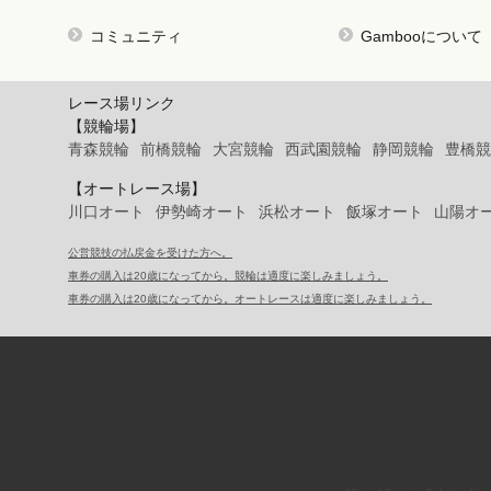
コミュニティ
Gambooについて
レース場リンク
【競輪場】
青森競輪
前橋競輪
大宮競輪
西武園競輪
静岡競輪
豊橋競
【オートレース場】
川口オート
伊勢崎オート
浜松オート
飯塚オート
山陽オ
公営競技の払戻金を受けた方へ。
車券の購入は20歳になってから。競輪は適度に楽しみましょう。
車券の購入は20歳になってから。オートレースは適度に楽しみましょう。