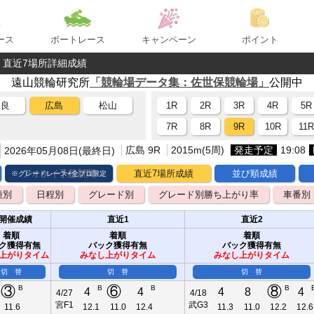
ース
ボートレース
キャンペーン
ポイント
9R 直近7場所詳細成績
遠山競輪研究所
「競輪場データ集：佐世保競輪場」
公開中
奈良
広島
松山
1R
2R
3R
4R
5R
7R
8R
9R
10R
11
広島 9R
2015m(5周)
発走予定
19:08
2026年05月08日(最終日)
アオケイ予想新聞
直近7場所成績
並び順成績
※グレードレース+全プロ限定
種別
日程別
グレード別
グレード別勝ち上がり率
車番別
開催成績
直近1
直近2
着順
着順
着順
ク獲得有無
バック獲得有無
バック獲得有無
上がりタイム
みなし上がりタイム
みなし上がりタイム
切 替
切 替
切 替
③
⑥
⑧
B
B
B
B
4
4
4
8
4
4/27
4/18
宮F1
武G3
11.6
12.1
11.0
12.4
11.3
11.0
12.2
12.6