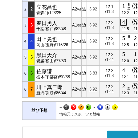
B
1
立花昌也
12.1
逃
2
A2
逃
3.92
2
/A3
/11.3
青森(-)/123/25
12.2
12
4
春日勇人
12.2
3
A1
追
3.92
3
/S2
/11.8
千葉(松戸)/82/48
11.5
11
B
5
2
田上晃也
12.3
4
A1
逃
3.92
4
/A1
/11.8
岡山(玉野)/115/26
12.5
12
5
1
黒田大介
12.3
5
A2
追
3.92
5
/A2
/12.1
愛媛(松山)/77/50
12.0
12
4
佐藤謙
12.3
6
A2
追
3.83
6
/A3
/11.8
栃木(宇都宮)/90/38
12.1
11
2
川上真二郎
12.2
差
7
A2
追
3.92
6
/A2
/12.1
新潟(弥彦)/86/44
12.3
11
←
並び予想
情報元：スポーツと競輪