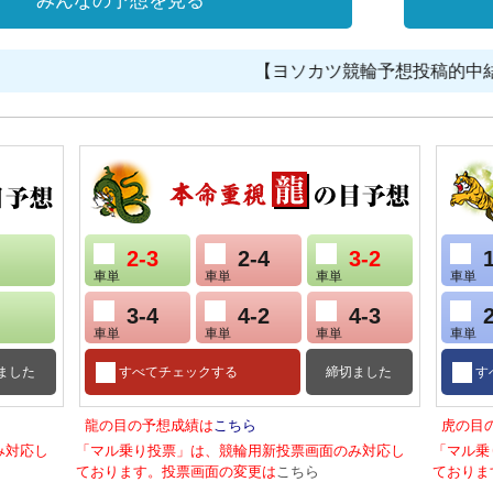
みんなの予想を見る
【ヨソカツ競輪予想投稿的中結
2-3
2-4
3-2
車単
車単
車単
車単
3-4
4-2
4-3
車単
車単
車単
車単
ました
すべてチェックする
締切ました
す
龍の目の予想成績は
こちら
虎の目
み対応し
「マル乗り投票」は、競輪用新投票画面のみ対応し
「マル乗
ております。投票画面の変更は
こちら
ておりま