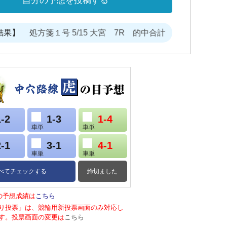
自分の予想を投稿する
果】
処方箋１号 5/15 大宮 7R 的中合計 14,040円
処方
1-2
1-3
1-4
車単
車単
2-1
3-1
4-1
車単
車単
べてチェックする
締切ました
の予想成績は
こちら
り投票」は、競輪用新投票画面のみ対応し
す。投票画面の変更は
こちら