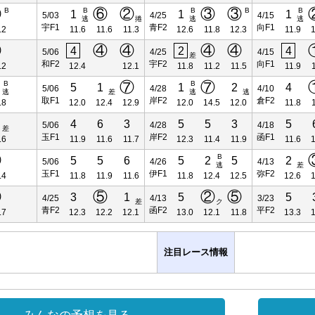
③
⑥
②
③
③
B
B
B
B
B
1
1
1
5/03
4/25
4/15
逃
捲
逃
逃
宇F1
青F2
向F1
.2
11.6
11.6
11.3
12.6
11.8
12.3
11.9
1
⑤
④
④
④
④
4
2
4
5/06
4/25
4/15
差
和F2
宇F2
向F1
.2
12.4
12.1
11.8
11.2
11.5
11.9
⑦
⑦
B
B
5
1
1
2
4
5/06
4/28
4/10
逃
差
逃
逃
取F1
岸F2
倉F2
.8
12.0
12.4
12.9
12.0
14.5
12.0
11.8
4
6
3
5
5
3
5
5/06
4/28
4/18
差
玉F1
岸F2
函F1
.6
11.9
11.6
11.7
12.3
11.4
11.9
11.6
1
⑥
B
5
5
6
5
2
5
2
5/06
4/26
4/13
逃
差
玉F1
伊F1
弥F2
.4
11.8
11.9
11.6
11.8
12.4
12.5
12.6
1
⑤
⑤
②
⑤
3
1
5
5
4/25
4/13
3/23
差
ク
青F2
函F2
平F2
.7
12.3
12.2
12.1
13.0
12.1
11.8
13.3
1
注目レース情報