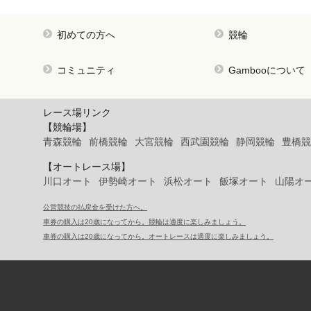
初めての方へ
競輪
コミュニティ
Gambooについて
レース場リンク
【競輪場】
青森競輪
前橋競輪
大宮競輪
西武園競輪
静岡競輪
豊橋競
【オートレース場】
川口オート
伊勢崎オート
浜松オート
飯塚オート
山陽オ
公営競技の払戻金を受けた方へ。
車券の購入は20歳になってから。競輪は適度に楽しみましょう。
車券の購入は20歳になってから。オートレースは適度に楽しみましょう。