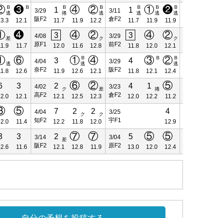
②
❸
④
②
①
❷
B
B
B
B
B
B
B
1
1
1
3/29
3/11
2/28
逃
捲
逃
逃
逃
逃
捲
阪F2
倉F2
川F2
3.3
12.1
11.7
11.9
12.2
11.7
11.9
11.9
12.0
①
❹
④
②
④
②
3
3
2
4/08
3/29
3/14
差
ク
ク
差
原F1
前F2
阪F2
11.9
11.7
12.0
11.6
12.8
11.8
12.0
12.1
11.8
①
⑥
①
④
③
②
B
B
B
3
4
4/04
3/29
3/20
逃
逃
逃
奈F2
阪F2
松F2
11.8
12.6
11.9
12.6
12.1
11.8
12.1
12.4
⑥
②
⑤
6
3
2
4
1
4
4/02
3/23
3/13
ク
差
捲
高F2
倉F2
玉F1
2.0
12.1
12.1
12.5
12.3
12.0
12.2
11.2
12.0
③
⑤
7
2
2
4
4/04
3/25
3/14
ク
ク
知F2
宇F1
園F2
2.0
11.4
12.2
11.8
12.0
12.9
⑦
⑦
⑤
⑤
3
3
2
5
6
3/14
3/04
2/26
差
阪F2
原F2
園F1
2.6
11.6
12.1
12.8
11.9
13.0
12.0
12.4
11.8