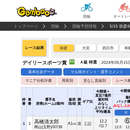
競輪
オートレ
トップページ
競輪
競輪予想情報
5/15 弥
レース結果
弥彦
大宮
四日市
和
Ａ級 特選
デイリースポーツ賞
2024年05月15
基本出走データ
マル得ポイント・選手コメント
マニア分析評価
周長別
見なし直線別
レース
今開
今開催＋
直近7場所
着
枠
車
選手名
級班
脚
連対時
ギア比
バック
番
番
府県(ホーム)/期/年
現/前
質
みなし
みなし上
上りタイム
平均/最高
切
3
高橋清太郎
12.2
1
A1
追
3.92
1
/A1
/11.7
岡山(玉野)/97/39
12.0
12