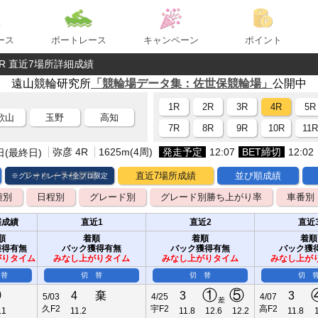
ース
ボートレース
キャンペーン
ポイント
彦4R 直近7場所詳細成績
遠山競輪研究所
「競輪場データ集：佐世保競輪場」
公開中
1R
2R
3R
4R
5R
歌山
玉野
高知
7R
8R
9R
10R
11
弥彦 4R
1625m(4周)
発走予定
12:07
BET締切
12:02
日(最終日)
アオケイ予想新聞
直近7場所成績
並び順成績
※グレードレース+全プロ限定
種別
日程別
グレード別
グレード別勝ち上がり率
車番別
催成績
直近1
直近2
直近
順
着順
着順
着順
獲得有無
バック獲得有無
バック獲得有無
バック獲
がりタイム
みなし上がりタイム
みなし上がりタイム
みなし上が
 替
切 替
切 替
切 
⑥
①
⑤
4
棄
3
3
5/03
4/25
4/07
差
久F2
宇F2
高F2
.1
11.2
11.8
12.6
12.2
11.8