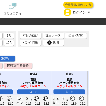
会員登録/初めての方
ログイン
コミュニティ
本日の並び
注目レース
出目RANK
6R
バンク特徴
?
説明
R
12R
G指数
同県選手同乗時
3
直近4
直近5
直
着順
着順
着
得有無
バック獲得有無
バック獲得有無
バック
りタイム
みなし上がりタイム
みなし上がりタイム
みなし上
替
切 替
切 替
切
④
③
⑤
⑥
④
④
2
2
3
3/29
3/15
2/28
ク
差
小F2
前F1
佐F1
11.5
12.0
11.7
11.3
12.1
12.2
11.9
12.1
12.1