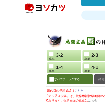
3-2
2-3
車単
車単
1-4
4-1
車単
車単
すべてチェックする
締切
鷹の目の予想成績は
こちら
「マル乗り投票」は、競輪用新投票画面の
ております。投票画面の変更は
こちら