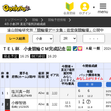
会員登録
ログイン
トップページ
競輪
競輪予想情報
4/3 小倉2R 直近7場所詳細成績
遠山競輪研究所
「競輪場データ集：佐世保競輪場」
公開中
レース結果
・・・
Ａ級 一般
ＴＥＬ杯 小倉競輪ＣＭ完成記念
20
発走予定
16:25
BET締切
16:20
今開催成績
今開催＋
直近7場所
着順
枠
車
選手名
級班
脚
連対時
ギア比
バック獲得有無
番
番
府県(ホーム)/期/年
現/前
質
みなし
みなし上がりタイム
上りタイム
平均/最高
切 替
6
6
塩川真一郎
3/25
1
A2
3.93
1
追
/A2
/
宇F
広島(広島)/74/49
12.0
12.2
B
⑦
1
小柳智徳
12.1
3/25
逃
2
A2
3.92
2
逃
/A2
/11.5
四F
長崎(-)/123/25
11.8
11.8