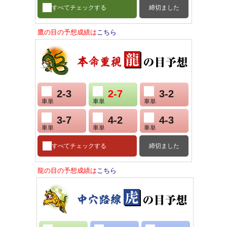
すべてチェックする
締切ました
鷹の目の予想成績は
こちら
2-3
2-7
3-2
車単
車単
車単
3-7
4-2
4-3
車単
車単
車単
すべてチェックする
締切ました
龍の目の予想成績は
こちら