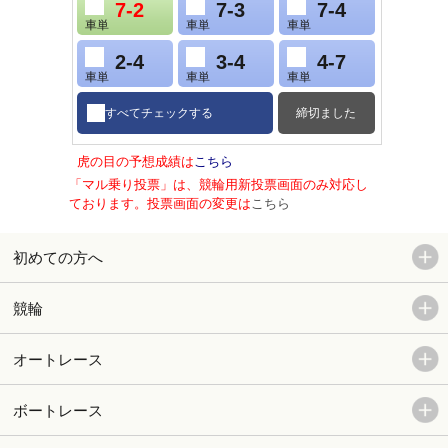
7-2
7-3
7-4
車単
車単
車単
2-4
3-4
4-7
車単
車単
車単
すべてチェックする
締切ました
虎の目の予想成績は
こちら
「マル乗り投票」は、競輪用新投票画面のみ対応し
ております。投票画面の変更は
こちら
初めての方へ
競輪
オートレース
ボートレース