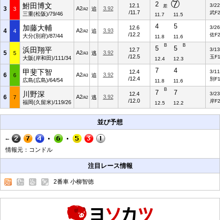
⑦
2
鮒田博文
12.1
3/22
差
3
A2
3.92
3
追
/A2
/11.7
武F
三重(松阪)/79/46
11.7
11.5
4
5
加藤大輔
12.6
3/26
4
A2
3.93
4
追
/A2
/12.2
佐F
大分(別府)/87/44
11.8
11.6
B
B
5
5
浜田翔平
12.7
3/13
5
A2
3.92
5
逃
/A3
/12.5
玉F
大阪(岸和田)/111/34
12.4
12.3
7
4
甲斐下智
12.4
3/11
6
A2
3.92
6
追
/A3
/12.4
別F
広島(広島)/64/54
11.8
11.6
B
7
7
川野深
12.4
3/23
6
A2
3.92
7
逃
/A2
/12.0
岸F
福岡(久留米)/119/26
12.5
12.2
並び予想
←
情報元：コンドル
注目レース情報
2番車 小柳智徳