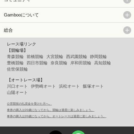
Gambooについて
総合
レース場リンク
【競輪場】
青森競輪
前橋競輪
大宮競輪
西武園競輪
静岡競輪
豊橋競輪
四日市競輪
奈良競輪
岸和田競輪
高知競輪
佐世保競輪
【オートレース場】
川口オート
伊勢崎オート
浜松オート
飯塚オート
山陽オート
公営競技の払戻金を受けた方へ。
車券の購入は20歳になってから。競輪は適度に楽しみましょう。
車券の購入は20歳になってから。オートレースは適度に楽しみましょう。