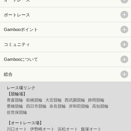
ボートレース
Gambooポイント
コミュニティ
Gambooについて
総合
レース場リンク
【競輪場】
青森競輪
前橋競輪
大宮競輪
西武園競輪
静岡競輪
豊橋競輪
四日市競輪
奈良競輪
岸和田競輪
高知競輪
佐世保競輪
【オートレース場】
川口オート
伊勢崎オート
浜松オート
飯塚オート