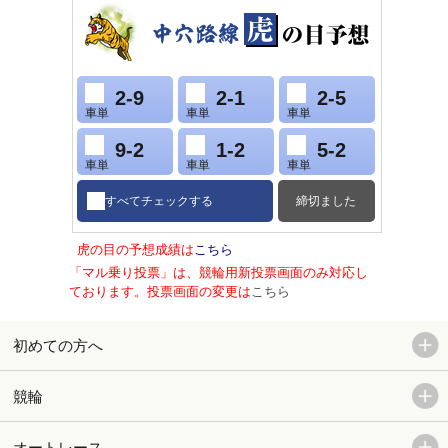
2-9
2-1
2-5
車単
車単
車単
9-2
1-2
5-2
車単
車単
車単
すべてチェックする
締切ました
虎の目の予想成績は
こちら
「マル乗り投票」は、競輪用新投票画面のみ対応し
ております。投票画面の変更は
こちら
初めての方へ
競輪
オートレース