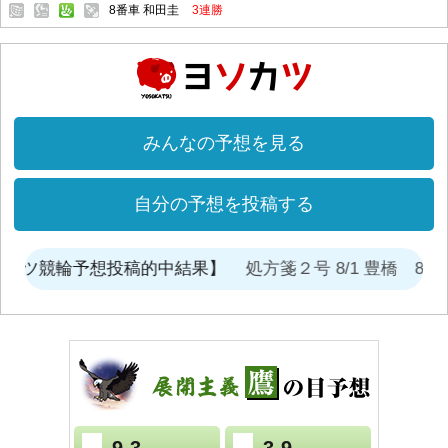
8番車 和田圭
3連勝
みんなの予想を見る
自分の予想を投稿する
カツ競輪予想投稿的中結果】
処方箋２号 8/1 豊橋 8R 
9-3
3-9