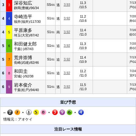
深谷知広
11.3
7/13
3
SS
3.93
3
逃
/SS
/10.5
戸G
静岡(豊橋)/96/34
寺崎浩平
11.2
7/20
4
S1
3.92
4
逃
/S1
/10.6
井G
福井(福井)/117/30
平原康多
11.4
7/16
4
S1
3.92
5
両
/S1
/11.0
佐G
埼玉(大宮)/87/42
和田健太郎
11.3
7/20
5
S1
3.92
6
追
/S1
/10.9
井G
千葉(-)/87/43
荒井崇博
11.4
7/13
5
S1
3.92
7
追
/S1
/10.9
戸G
長崎(武雄)/82/46
和田圭
11.2
7/24
6
S1
3.92
8
追
/S1
/11.0
宮F
宮城(-)/92/38
岩本俊介
11.5
7/13
6
S1
3.92
9
逃
/S1
/11.0
戸G
千葉(松戸)/94/40
並び予想
←
情報元：アオケイ
注目レース情報