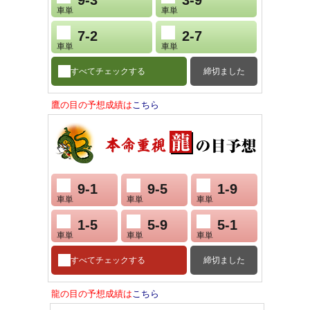
車単
車単
7-2
2-7
車単
車単
すべてチェックする
締切ました
鷹の目の予想成績は
こちら
9-1
9-5
1-9
車単
車単
車単
1-5
5-9
5-1
車単
車単
車単
すべてチェックする
締切ました
龍の目の予想成績は
こちら