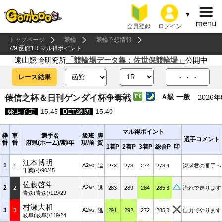
会員登録
ログイン
トップページ
競輪
競輪予想情報
7/9 函館1R マル得ポイント
遠山競輪研究所
「競輪場データ集：佐世保競輪場」
公開中
レース結果
・・・
Ａ級 一般
俵信之杯＆日刊ゲンダイ杯争奪戦
2026年
発走予定
15:45
BET締切
15:40
マル得ポイント
枠
車
選手名
級班
脚
選手コメント
番
番
府県(ホーム)/期/年
現/前
質
1着P
2着P
3着P
総合P
印
江本博明
1
A2
1
追
273
273
274
273.4
深瀬君の番手へ
/A3
千葉(-)/90/45
佐藤啓斗
2
A2
2
逃
283
289
284
285.3
流れで走ります
/A2
青森(青森)/119/29
村瀬大和
3
A2
3
逃
291
292
272
285.0
自力でやります
/A2
岐阜(岐阜)/119/24