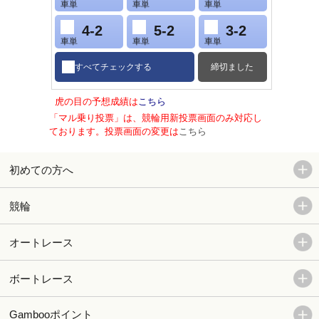
車単
車単
車単
4-2
5-2
3-2
車単
車単
車単
すべてチェックする
締切ました
虎の目の予想成績は
こちら
「マル乗り投票」は、競輪用新投票画面のみ対応し
ております。投票画面の変更は
こちら
初めての方へ
競輪
オートレース
ボートレース
Gambooポイント