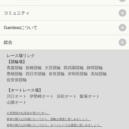
コミュニティ
Gambooについて
総合
レース場リンク
【競輪場】
青森競輪
前橋競輪
大宮競輪
西武園競輪
静岡競輪
豊橋競輪
四日市競輪
奈良競輪
岸和田競輪
高知競輪
佐世保競輪
【オートレース場】
川口オート
伊勢崎オート
浜松オート
飯塚オート
山陽オート
公営競技の払戻金を受けた方へ。
車券の購入は20歳になってから。競輪は適度に楽しみましょう。
車券の購入は20歳になってから。オートレースは適度に楽しみましょう。