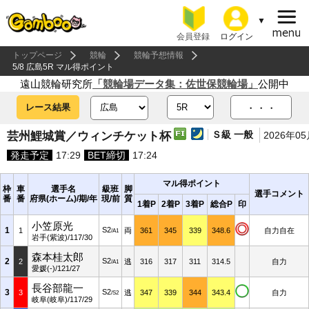
会員登録
ログイン
トップページ
競輪
競輪予想情報
5/8 広島5R マル得ポイント
遠山競輪研究所
「競輪場データ集：佐世保競輪場」
公開中
レース結果
・・・
Ｓ級 一般
芸州鯉城賞／ウィンチケット杯
2026年0
発走予定
17:29
BET締切
17:24
マル得ポイント
枠
車
選手名
級班
脚
選手コメント
番
番
府県(ホーム)/期/年
現/前
質
1着P
2着P
3着P
総合P
印
小笠原光
1
S2
1
両
361
345
339
348.6
自力自在
/A1
岩手(紫波)/117/30
森本桂太郎
2
S2
2
逃
316
317
311
314.5
自力
/A1
愛媛(-)/121/27
長谷部龍一
3
S2
3
逃
347
339
344
343.4
自力
/S2
岐阜(岐阜)/117/29