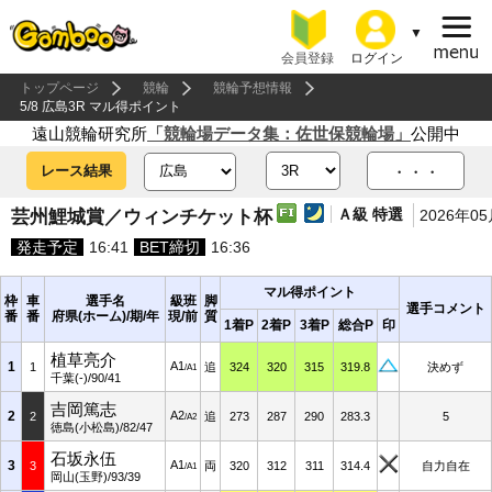
会員登録
ログイン
トップページ
競輪
競輪予想情報
5/8 広島3R マル得ポイント
遠山競輪研究所
「競輪場データ集：佐世保競輪場」
公開中
レース結果
・・・
Ａ級 特選
芸州鯉城賞／ウィンチケット杯
2026年0
発走予定
16:41
BET締切
16:36
マル得ポイント
枠
車
選手名
級班
脚
選手コメント
番
番
府県(ホーム)/期/年
現/前
質
1着P
2着P
3着P
総合P
印
植草亮介
1
A1
1
追
324
320
315
319.8
決めず
/A1
千葉(-)/90/41
吉岡篤志
2
A2
2
追
273
287
290
283.3
5
/A2
徳島(小松島)/82/47
石坂永伍
3
A1
3
両
320
312
311
314.4
自力自在
/A1
岡山(玉野)/93/39