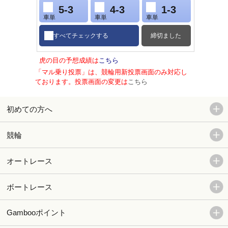
5-3
4-3
1-3
車単
車単
車単
すべてチェックする
締切ました
虎の目の予想成績は
こちら
「マル乗り投票」は、競輪用新投票画面のみ対応し
ております。投票画面の変更は
こちら
初めての方へ
競輪
オートレース
ボートレース
Gambooポイント