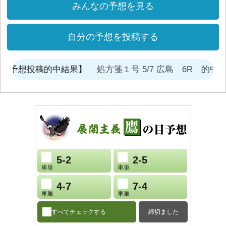
みんなの予想を見る
自分の予想を投稿する
輪予想投稿的中結果】
処方箋１号 5/7 広島 6R 的中合計
5-2
2-5
車単
車単
4-7
7-4
車単
車単
すべてチェックする
締切ました