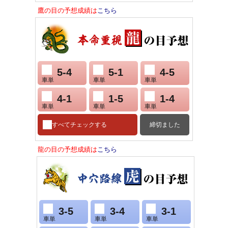
鷹の目の予想成績は
こちら
5-4
5-1
4-5
車単
車単
車単
4-1
1-5
1-4
車単
車単
車単
すべてチェックする
締切ました
龍の目の予想成績は
こちら
3-5
3-4
3-1
車単
車単
車単