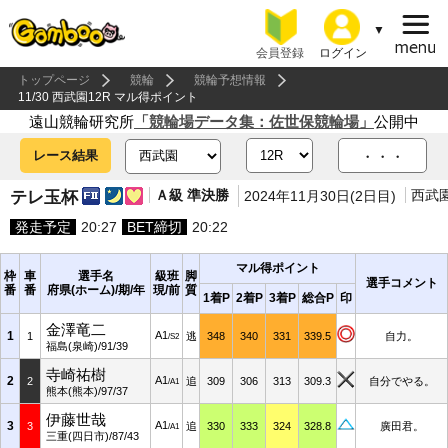
会員登録
ログイン
トップページ
競輪
競輪予想情報
11/30 西武園12R マル得ポイント
遠山競輪研究所
「競輪場データ集：佐世保競輪場」
公開中
レース結果
・・・
Ａ級 準決勝
西武園
テレ玉杯
2024年11月30日(2日目)
発走予定
20:27
BET締切
20:22
マル得ポイント
枠
車
選手名
級班
脚
選手コメント
番
番
府県(ホーム)/期/年
現/前
質
1着P
2着P
3着P
総合P
印
金澤竜二
1
A1
1
逃
348
340
331
339.5
自力。
/S2
福島(泉崎)/91/39
寺崎祐樹
2
A1
2
追
309
306
313
309.3
自分でやる。
/A1
熊本(熊本)/97/37
伊藤世哉
3
A1
3
追
330
333
324
328.8
廣田君。
/A1
三重(四日市)/87/43