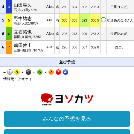
山田晃久
4
A1
4
追
289
304
302
298.3
三重コンビ。
/A1
石川(内灘)/77/49
野中祐志
5
A1
5
両
333
335
323
330.5
初連係の金澤さん
/A1
埼玉(大宮)/98/37
立石拓也
6
A2
6
追
293
273
296
287.2
位置決めず。
/A3
福岡(久留米)/72/51
廣田敦士
6
A2
7
逃
295
306
307
302.8
自力。
/A1
三重(四日市)/107/32
並び予想
←
情報元：アオケイ
みんなの予想を見る