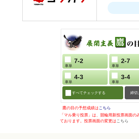
7-2
2-7
車単
車単
4-3
3-4
車単
車単
すべてチェックする
締切
鷹の目の予想成績は
こちら
「マル乗り投票」は、競輪用新投票画面の
ております。投票画面の変更は
こちら