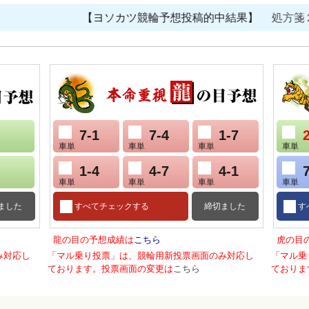
【ヨソカツ競輪予想投稿的中結果】
処方箋２号 
7-1
7-4
1-7
車単
車単
車単
車単
1-4
4-7
4-1
車単
車単
車単
車単
ました
すべてチェックする
締切ました
す
龍の目の予想成績は
こちら
虎の目
み対応し
「マル乗り投票」は、競輪用新投票画面のみ対応し
「マル乗
ております。投票画面の変更は
こちら
ておりま