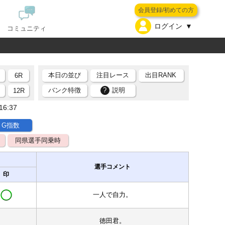
会員登録/初めての方
ログイン
コミュニティ
本日の並び
注目レース
出目RANK
6R
バンク特徴
?
説明
R
12R
16:37
G指数
同県選手同乗時
選手コメント
印
一人で自力。
徳田君。