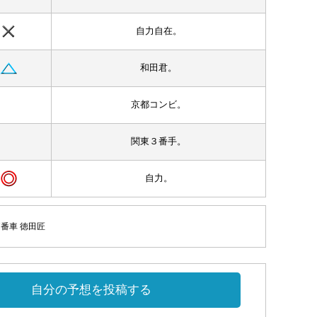
自力自在。
和田君。
京都コンビ。
関東３番手。
自力。
7番車 徳田匠
自分の予想を投稿する