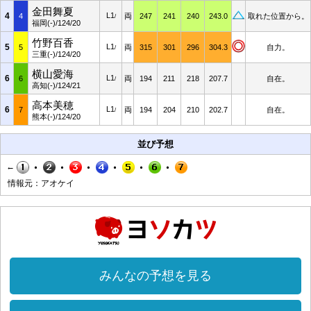
金田舞夏
4
L1
4
両
247
241
240
243.0
取れた位置から。
/
福岡(-)/124/20
竹野百香
5
L1
5
両
315
301
296
304.3
自力。
/
三重(-)/124/20
横山愛海
6
L1
6
両
194
211
218
207.7
自在。
/
高知(-)/124/21
高本美穂
6
L1
7
両
194
204
210
202.7
自在。
/
熊本(-)/124/20
並び予想
←
情報元：アオケイ
みんなの予想を見る