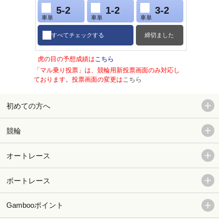
5-2
1-2
3-2
車単
車単
車単
すべてチェックする
締切ました
虎の目の予想成績は
こちら
「マル乗り投票」は、競輪用新投票画面のみ対応し
ております。投票画面の変更は
こちら
初めての方へ
競輪
オートレース
ボートレース
Gambooポイント