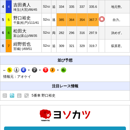
吉田勇人
4
S2
4
追
334
335
337
335.6
地元勢。
/S2
埼玉(大宮)/86/45
野口裕史
5
S2
5
逃
385
364
354
367.7
自力。
/S1
千葉(松戸)/111/41
松田大
6
S2
6
両
282
296
316
297.9
決めず。
/S2
富山(富山)/98/35
紺野哲也
6
S2
7
追
309
321
329
319.7
荻原君。
/S2
宮城(-)/69/51
並び予想
←
情報元：アオケイ
注目レース情報
5番車 野口裕史