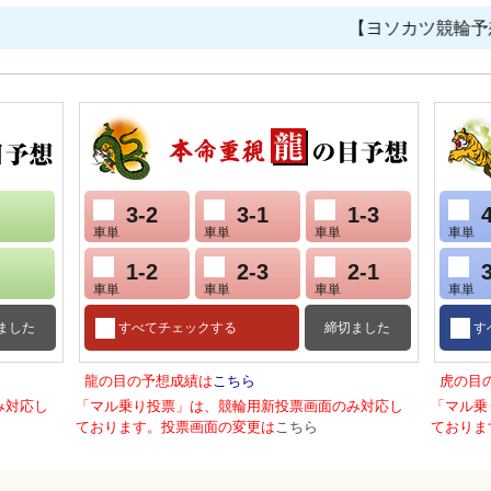
【ヨソカツ競輪予想
3-2
3-1
1-3
車単
車単
車単
車単
1-2
2-3
2-1
車単
車単
車単
車単
ました
すべてチェックする
締切ました
す
龍の目の予想成績は
こちら
虎の目
み対応し
「マル乗り投票」は、競輪用新投票画面のみ対応し
「マル乗
ております。投票画面の変更は
こちら
ておりま