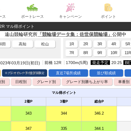
ース
ボートレース
キャンペーン
ポイント
橋12R マル得ポイント
遠山競輪研究所
「競輪場データ集：佐世保競輪場」
公開中
和田
高知
松山
1R
2R
3R
4R
5R
7R
8R
9R
10R
11
前橋 12R
1700m(5周)
発走予定
20:25
B
2023年03月19日(初日)
アオケイ予想新聞
直近7場所成績
並び順成績
※グレードレース+全プロ限定
種別
日程別
グレード別
グレード別勝ち上がり率
車番別
マル得ポイント
2着P
3着P
総合P
343
344
346.2
347
335
344.1