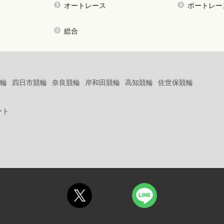
オートレース
ボートレー
総合
輪
四日市競輪
奈良競輪
岸和田競輪
高知競輪
佐世保競輪
ート