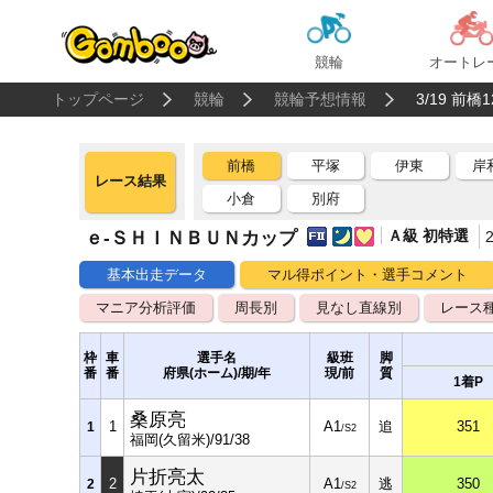
競輪
オートレ
トップページ
競輪
競輪予想情報
3/19 前
前橋
平塚
伊東
岸
レース結果
小倉
別府
Ａ級 初特選
ｅ‐ＳＨＩＮＢＵＮカップ
基本出走データ
マル得ポイント・選手コメント
マニア分析評価
周長別
見なし直線別
レース
枠
車
選手名
級班
脚
番
番
府県(ホーム)/期/年
現/前
質
1着P
桑原亮
1
A1
追
351
1
/S2
福岡(久留米)/91/38
片折亮太
2
A1
逃
350
2
/S2