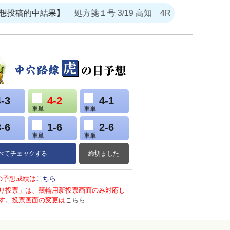
投稿的中結果】
処方箋１号 3/19 高知 4R 的中合計 15,2
4-3
4-2
4-1
車単
車単
3-6
1-6
2-6
車単
車単
べてチェックする
締切ました
の予想成績は
こちら
り投票」は、競輪用新投票画面のみ対応し
す。投票画面の変更は
こちら