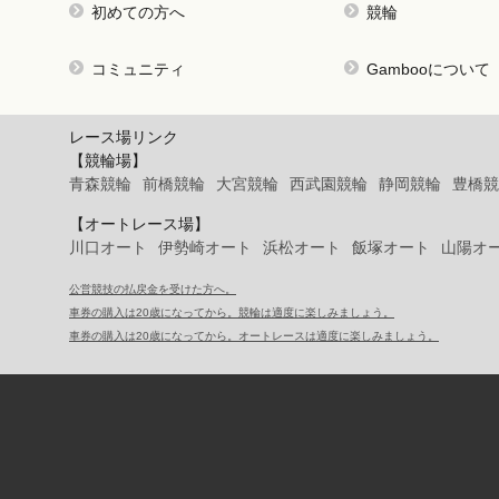
初めての方へ
競輪
コミュニティ
Gambooについて
レース場リンク
【競輪場】
青森競輪
前橋競輪
大宮競輪
西武園競輪
静岡競輪
豊橋競
【オートレース場】
川口オート
伊勢崎オート
浜松オート
飯塚オート
山陽オ
公営競技の払戻金を受けた方へ。
車券の購入は20歳になってから。競輪は適度に楽しみましょう。
車券の購入は20歳になってから。オートレースは適度に楽しみましょう。