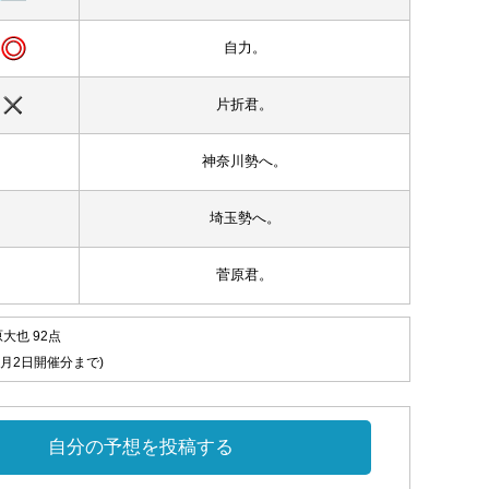
自力。
片折君。
神奈川勢へ。
埼玉勢へ。
菅原君。
大也 92点
8月2日開催分まで)
自分の予想を投稿する