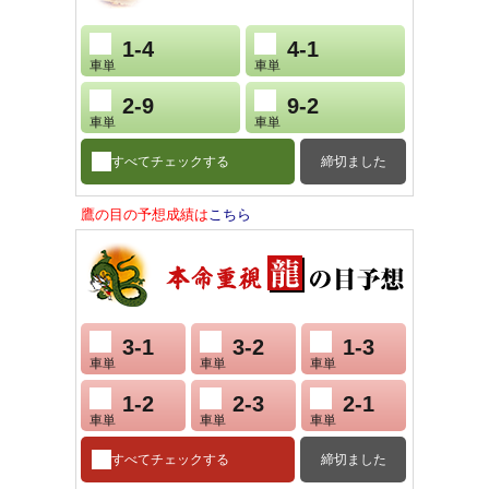
1-4
4-1
車単
車単
2-9
9-2
車単
車単
すべてチェックする
締切ました
鷹の目の予想成績は
こちら
3-1
3-2
1-3
車単
車単
車単
1-2
2-3
2-1
車単
車単
車単
すべてチェックする
締切ました