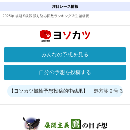
注目レース情報
2025年 後期 S級戦 競り込み回数ランキング 3位 諸橋愛
みんなの予想を見る
自分の予想を投稿する
【ヨソカツ競輪予想投稿的中結果】
処方箋２号 3/13