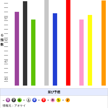
57
G
指
52
数
47
43
並び予想
←
情報元：アオケイ