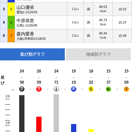
山口優依
48.53
5
L1
5
両
18.22
/L1
/
48.69
愛知(-)/124/29
中原恭恵
45.73
6
L1
6
両
15.37
/L1
/
46.62
広島(-)/126/38
森内愛香
45.34
6
L1
7
両
15.09
/L1
/
44.95
大阪(岸和田)/118/25
並び別グラフ
地域別グラフ
24
20
24
19
18
15
15
.
.
.
.
.
.
.
並
58
59
71
19
22
37
09
び
←
・
・
・
・
・
・
24
19