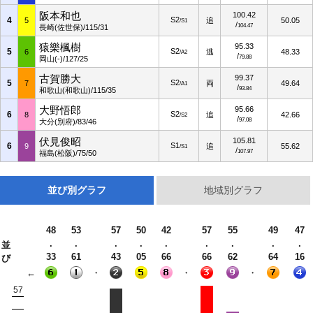
阪本和也
100.42
4
S2
5
追
50.05
/S1
/
104.47
長崎(佐世保)/115/31
猿樂楓樹
95.33
5
S2
6
逃
48.33
/A2
/
79.88
岡山(-)/127/25
古賀勝大
99.37
5
S2
7
両
49.64
/A1
/
93.84
和歌山(和歌山)/115/35
大野悟郎
95.66
6
S2
8
追
42.66
/S2
/
97.08
大分(別府)/83/46
伏見俊昭
105.81
6
S1
9
追
55.62
/S1
/
107.97
福島(松阪)/75/50
並び別グラフ
地域別グラフ
48
53
57
50
42
57
55
49
47
.
.
.
.
.
.
.
.
.
並
33
61
43
05
66
66
62
64
16
び
←
・
・
・
57