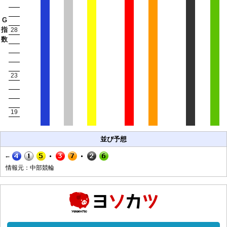
G
指
28
数
23
19
並び予想
←
情報元：中部競輪