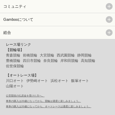
コミュニティ
Gambooについて
総合
レース場リンク
【競輪場】
青森競輪
前橋競輪
大宮競輪
西武園競輪
静岡競輪
豊橋競輪
四日市競輪
奈良競輪
岸和田競輪
高知競輪
佐世保競輪
【オートレース場】
川口オート
伊勢崎オート
浜松オート
飯塚オート
山陽オート
公営競技の払戻金を受けた方へ。
車券の購入は20歳になってから。競輪は適度に楽しみましょう。
車券の購入は20歳になってから。オートレースは適度に楽しみましょう。