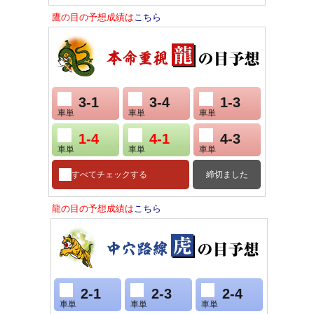
鷹の目の予想成績は
こちら
3-1
3-4
1-3
車単
車単
車単
1-4
4-1
4-3
車単
車単
車単
すべてチェックする
締切ました
龍の目の予想成績は
こちら
2-1
2-3
2-4
車単
車単
車単