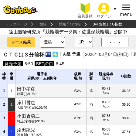
会員登録
ログイン
トップページ
競輪
競輪予想情報
3/4 豊橋1R G指数
遠山競輪研究所
「競輪場データ集：佐世保競輪場」
公開中
レース結果
・・・
Ａ級 予選
ＣＴＣは３分前杯
2026年03月04日(初日)
発走予定
8:50
BET締切
8:45
枠
車
選手名
級班
脚
競走得点
G指数
番
番
府県(ホーム)/期/年
現/前
質
現/
前
田中孝彦
85.71
1
A1
1
追
36.23
/A1
/
86.52
静岡(-)/91/39
岸川哲也
83.83
2
A2
2
両
35.20
/A2
/
82.04
大阪(岸和田)/105/40
小田倉勇二
87.33
3
A1
3
両
38.16
/A1
/
91.34
埼玉(宇都宮)/91/42
添田龍児
85.85
4
A1
4
逃
37.81
/A1
/
85.69
神奈川(-)/121/25