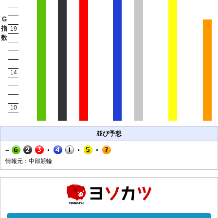
G
指
19
数
14
10
並び予想
←
情報元：中部競輪