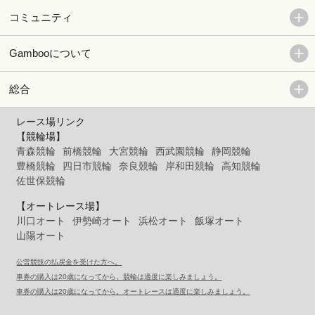
コミュニティ
Gambooについて
総合
レース場リンク
【競輪場】
青森競輪
前橋競輪
大宮競輪
西武園競輪
静岡競輪
豊橋競輪
四日市競輪
奈良競輪
岸和田競輪
高知競輪
佐世保競輪
【オートレース場】
川口オート
伊勢崎オート
浜松オート
飯塚オート
山陽オート
公営競技の払戻金を受けた方へ。
車券の購入は20歳になってから。競輪は適度に楽しみましょう。
車券の購入は20歳になってから。オートレースは適度に楽しみましょう。