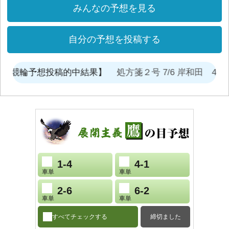
みんなの予想を見る
自分の予想を投稿する
ツ競輪予想投稿的中結果】
処方箋２号 7/6 岸和田 4R 
1-4
4-1
車単
車単
2-6
6-2
車単
車単
すべてチェックする
締切ました